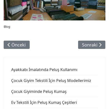
Blog
Önceki Makale: Çocuk Giyim Tekstili İçin Peluş M
Sonraki Maka
Önceki
Sonraki
Ayakkabı İmalatında Peluş Kullanımı
Çocuk Giyim Tekstili İçin Peluş Modellerimiz
Çocuk Giyiminde Peluş Kumaş
Ev Tekstili İçin Peluş Kumaş Çeşitleri