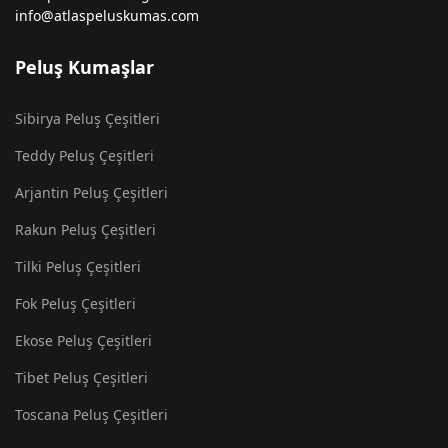
info@atlaspeluskumas.com
Peluş Kumaşlar
Sibirya Peluş Çeşitleri
Teddy Peluş Çeşitleri
Arjantin Peluş Çeşitleri
Rakun Peluş Çeşitleri
Tilki Peluş Çeşitleri
Fok Peluş Çeşitleri
Ekose Peluş Çeşitleri
Tibet Peluş Çeşitleri
Toscana Peluş Çeşitleri