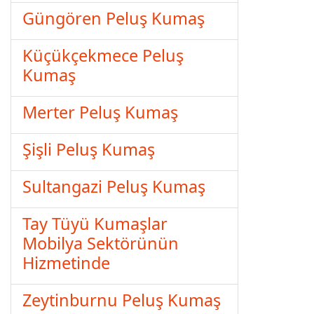
Güngören Peluş Kumaş
Küçükçekmece Peluş
Kumaş
Merter Peluş Kumaş
Şişli Peluş Kumaş
Sultangazi Peluş Kumaş
Tay Tüyü Kumaşlar
Mobilya Sektörünün
Hizmetinde
Zeytinburnu Peluş Kumaş