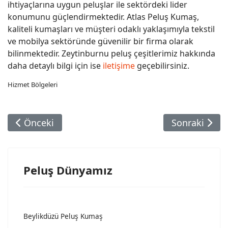
ihtiyaçlarına uygun peluşlar ile sektördeki lider
konumunu güçlendirmektedir. Atlas Peluş Kumaş,
kaliteli kumaşları ve müşteri odaklı yaklaşımıyla tekstil
ve mobilya sektöründe güvenilir bir firma olarak
bilinmektedir. Zeytinburnu peluş çeşitlerimiz hakkında
daha detaylı bilgi için ise
iletişime
geçebilirsiniz.
Hizmet Bölgeleri
Önceki Makale: Merter Peluş Kumaş
Sonraki Maka
Önceki
Sonraki
Peluş Dünyamız
Beylikdüzü Peluş Kumaş