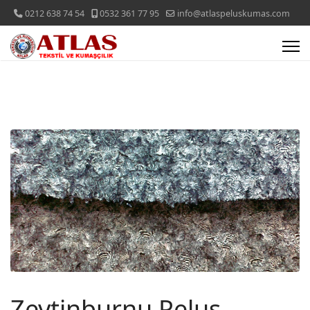
0212 638 74 54
0532 361 77 95
info@atlaspeluskumas.com
Zeytinburnu Peluş